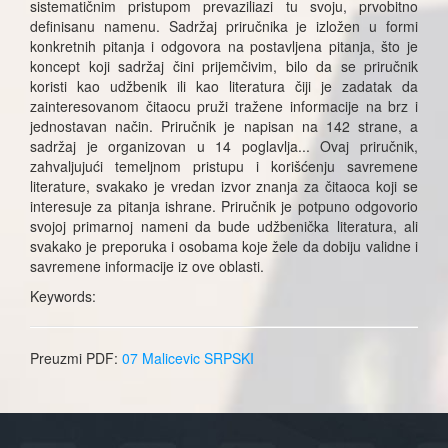
sistematičnim pristupom prevaziliazi tu svoju, prvobitno
definisanu namenu. Sadržaj priručnika je izložen u formi
konkretnih pitanja i odgovora na postavljena pitanja, što je
koncept koji sadržaj čini prijemčivim, bilo da se priručnik
koristi kao udžbenik ili kao literatura čiji je zadatak da
zainteresovanom čitaocu pruži tražene informacije na brz i
jednostavan način. Priručnik je napisan na 142 strane, a
sadržaj je organizovan u 14 poglavlja... Ovaj priručnik,
zahvaljujući temeljnom pristupu i korišćenju savremene
literature, svakako je vredan izvor znanja za čitaoca koji se
interesuje za pitanja ishrane. Priručnik je potpuno odgovorio
svojoj primarnoj nameni da bude udžbenička literatura, ali
svakako je preporuka i osobama koje žele da dobiju validne i
savremene informacije iz ove oblasti.
Keywords:
Preuzmi PDF:
07 Malicevic SRPSKI