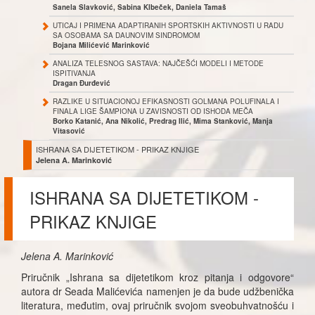
Sanela Slavković, Sabina Klbeček, Daniela Tamaš
UTICAJ I PRIMENA ADAPTIRANIH SPORTSKIH AKTIVNOSTI U RADU
SA OSOBAMA SA DAUNOVIM SINDROMOM
Bojana Milićević Marinković
ANALIZA TELESNOG SASTAVA: NAJČEŠĆI MODELI I METODE
ISPITIVANJA
Dragan Đurđević
RAZLIKE U SITUACIONOJ EFIKASNOSTI GOLMANA POLUFINALA I
FINALA LIGE ŠAMPIONA U ZAVISNOSTI OD ISHODA MEČA
Borko Katanić, Ana Nikolić, Predrag Ilić, Mima Stanković, Manja
Vitasović
ISHRANA SA DIJETETIKOM - PRIKAZ KNJIGE
Jelena A. Marinković
ISHRANA SA DIJETETIKOM -
PRIKAZ KNJIGE
Jelena A. Marinković
Priručnik „Ishrana sa dijetetikom kroz pitanja i odgovore“
autora dr Seada Malićevića namenjen je da bude udžbenička
literatura, međutim, ovaj priručnik svojom sveobuhvatnošću i