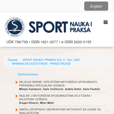
English
Toggl
naviga
UDK 796/799 • ISSN 1821-2077 • e-ISSN 2620-0155
Časopis
SPORT NAUKA I PRAKSA VOL.11, No1, 2021
ISHRANA SA DIJETETIKOM - PRIKAZ KNJIGE
Sadržaj časopisa:
RELACIJE BRZINE I SPECIFIČNIH MOTORIČKIH SPOSOBNOSTI
PRIPADNIKA SPECIJALNIH JEDINICA
Mihajlo Golubović, Saša Veličković, Anđela Đošić, Saša Pantelić
RAZLIKE U MOTORIČKIM SPOSOBNOSTIMA ATLETIČARA I
KALISTENIK VEŽBAČA
Dragan Klisarić, Milan Matić
ZNAČAJ SPORTSKIH I REKREATIVNIH AKTIVNOSTI ZA OSOBE SA
INVALIDITETOM