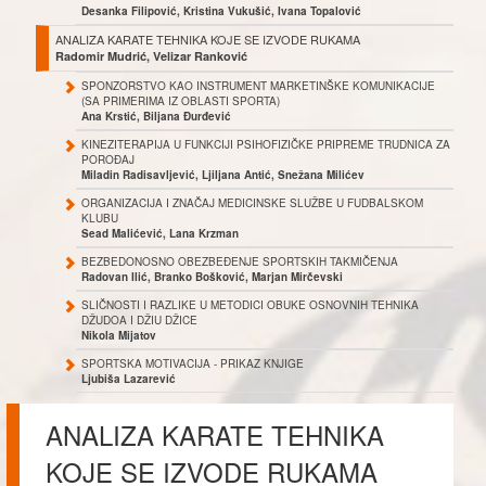
Desanka Filipović, Kristina Vukušić, Ivana Topalović
ANALIZA KARATE TEHNIKA KOJE SE IZVODE RUKAMA
Radomir Mudrić, Velizar Ranković
SPONZORSTVO KAO INSTRUMENT MARKETINŠKE KOMUNIKACIJE
(SA PRIMERIMA IZ OBLASTI SPORTA)
Ana Krstić, Biljana Đurđević
KINEZITERAPIJA U FUNKCIJI PSIHOFIZIČKE PRIPREME TRUDNICA ZA
POROĐAJ
Miladin Radisavljević, Ljiljana Antić, Snežana Milićev
ORGANIZACIJA I ZNAČAJ MEDICINSKE SLUŽBE U FUDBALSKOM
KLUBU
Sead Malićević, Lana Krzman
BEZBEDONOSNO OBEZBEĐENJE SPORTSKIH TAKMIČENJA
Radovan Ilić, Branko Bošković, Marjan Mirčevski
SLIČNOSTI I RAZLIKE U METODICI OBUKE OSNOVNIH TEHNIKA
DŽUDOA I DŽIU DŽICE
Nikola Mijatov
SPORTSKA MOTIVACIJA - PRIKAZ KNJIGE
Ljubiša Lazarević
ANALIZA KARATE TEHNIKA
KOJE SE IZVODE RUKAMA