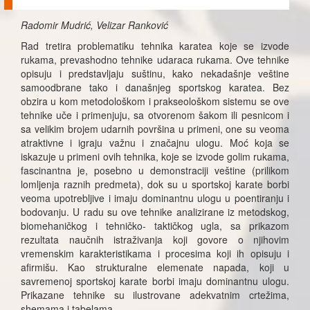
Radomir Mudrić, Velizar Ranković
Rad tretira problematiku tehnika karatea koje se izvode
rukama, prevashodno tehnike udaraca rukama. Ove tehnike
opisuju i predstavljaju suštinu, kako nekadašnje veštine
samoodbrane tako i današnjeg sportskog karatea. Bez
obzira u kom metodološkom i prakseološkom sistemu se ove
tehnike uče i primenjuju, sa otvorenom šakom ili pesnicom i
sa velikim brojem udarnih površina u primeni, one su veoma
atraktivne i igraju važnu i značajnu ulogu. Moć koja se
iskazuje u primeni ovih tehnika, koje se izvode golim rukama,
fascinantna je, posebno u demonstraciji veštine (prilikom
lomljenja raznih predmeta), dok su u sportskoj karate borbi
veoma upotrebljive i imaju dominantnu ulogu u poentiranju i
bodovanju. U radu su ove tehnike analizirane iz metodskog,
biomehaničkog i tehničko- taktičkog ugla, sa prikazom
rezultata naučnih istraživanja koji govore o njihovim
vremenskim karakteristikama i procesima koji ih opisuju i
afirmišu. Kao strukturalne elemenate napada, koji u
savremenoj sportskoj karate borbi imaju dominantnu ulogu.
Prikazane tehnike su ilustrovane adekvatnim crtežima,
shemama i tabelama