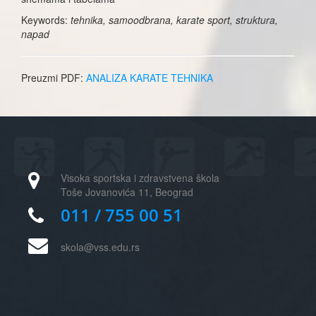
Keywords:
tehnika, samoodbrana, karate sport, struktura,
napad
Preuzmi PDF:
ANALIZA KARATE TEHNIKA
Visoka sportska i zdravstvena škola
Toše Jovanovića 11, Beograd
011 / 755 00 51
skola@vss.edu.rs