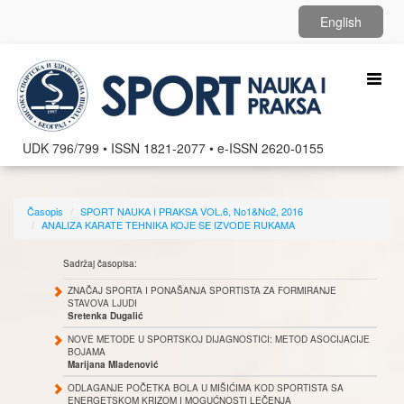
English
Toggl
naviga
UDK 796/799 • ISSN 1821-2077 • e-ISSN 2620-0155
Časopis
SPORT NAUKA I PRAKSA VOL.6, No1&No2, 2016
ANALIZA KARATE TEHNIKA KOJE SE IZVODE RUKAMA
Sadržaj časopisa:
ZNAČAJ SPORTA I PONAŠANJA SPORTISTA ZA FORMIRANJE
STAVOVA LJUDI
Sretenka Dugalić
NOVE METODE U SPORTSKOJ DIJAGNOSTICI: METOD ASOCIJACIJE
BOJAMA
Marijana Mladenović
ODLAGANJE POČETKA BOLA U MIŠIĆIMA KOD SPORTISTA SA
ENERGETSKOM KRIZOM I MOGUĆNOSTI LEČENJA